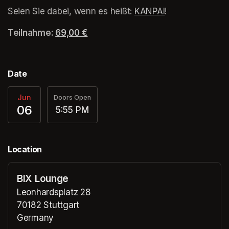
Seien Sie dabei, wenn es heißt: 
KANPAI
(opens in a new
!
Teilnahme: 
69,00 €
(opens in a new tab)
(opens in a new tab)
(opens in a new tab)
Date
Jun
Doors Open
06
5:55 PM
Location
BIX Lounge
Leonhardsplatz 28
70182 Stuttgart
Germany