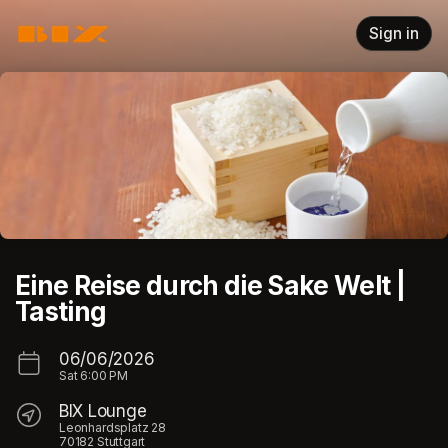
Skip header
Sign in
Eine Reise durch die Sake Welt |
Tasting
06/06/2026
Sat
6:00 PM
BIX Lounge
Leonhardsplatz 28
70182 Stuttgart