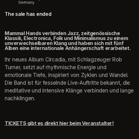
Germany
The sale has ended
(opens in a new tab)
Mammal Hands verbinden Jazz, zeitgenössische 
Klassik, Electronica, Folk und Minimalismus zu einem 
unverwechselbaren Klang und haben sich mit fünf 
Alben eine internationale Anhängerschaft erarbeitet. 
Ihr neues Album Circadia, mit Schlagzeuger Rob 
Turner, setzt auf rhythmische Energie und 
emotionale Tiefe, inspiriert von Zyklen und Wandel. 
Die Band ist für fesselnde Live-Auftritte bekannt, die 
meditative und intensive Klänge verbinden und lange 
nachklingen.
TICKETS gibt es direkt hier beim Veranstalter!
(opens in 