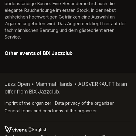
bodenständige Küche. Eine Besonderheit ist auch die 
elegante Raucherlounge im ersten Stock, in der nebst 
zahlreichen hochwertigen Getränken eine Auswahl an 
Zigarren angeboten wird. Das Augenmerk liegt hier auf der 
fachmännischen Beratung und dem gästeorientierten 
Service.
Other events of BIX Jazzclub
Jazz Open • Mammal Hands • AUSVERKAUFT is an
offer from BIX Jazzclub.
Imprint of the organizer
(opens in a new tab)
Data privacy of the organizer
(opens in 
General terms and conditions of the organizer
(opens in a new ta
SWITCH LANGUAGE