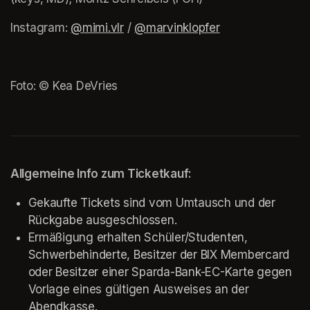
Instagram: 
@mimi.vlr
(opens in a new tab)
 / 
@marvinklopfer
(opens in a new 
Foto: © Kea DeVries
Allgemeine Info zum Ticketkauf:
Gekaufte Tickets sind vom Umtausch und der 
Rückgabe ausgeschlossen.
Ermäßigung erhalten Schüler/Studenten, 
Schwerbehinderte, Besitzer der BIX Membercard 
oder Besitzer einer Sparda-Bank-EC-Karte gegen 
Vorlage eines gültigen Ausweises an der 
Abendkasse.