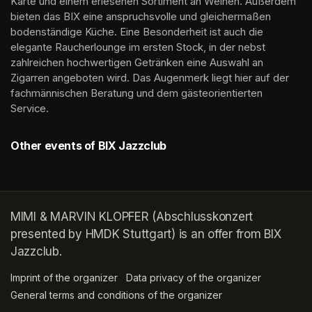
Karte und einem erlesenen Sortiment an Weinen. Außerdem 
bieten das BIX eine anspruchsvolle und gleichermaßen 
bodenständige Küche. Eine Besonderheit ist auch die 
elegante Raucherlounge im ersten Stock, in der nebst 
zahlreichen hochwertigen Getränken eine Auswahl an 
Zigarren angeboten wird. Das Augenmerk liegt hier auf der 
fachmännischen Beratung und dem gästeorientierten 
Service.
Other events of BIX Jazzclub
MIMI & MARVIN KLOPFER (Abschlusskonzert
presented by HMDK Stuttgart) is an offer from BIX
Jazzclub.
Imprint of the organizer
(opens in a new tab)
Data privacy of the organizer
(opens in 
General terms and conditions of the organizer
(opens in a new ta