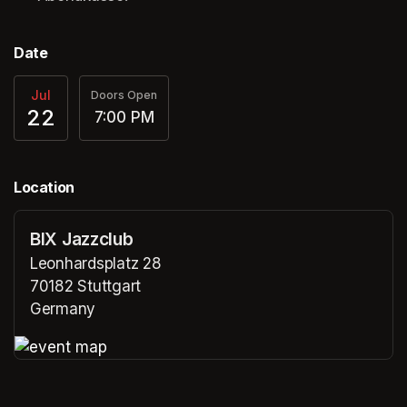
Date
Jul
Doors Open
22
7:00 PM
Location
BIX Jazzclub
Leonhardsplatz 28
70182 Stuttgart
Germany
(opens in a new tab)
(opens in a new tab)