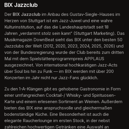
BIX Jazzclub
Der 
BIX Jazzclub
 im Anbau des Gustav-Siegle-Hauses im 
Herzen von Stuttgart ist ein Jazz-Juwel und eine wahre 
Kulturinstitution, auf das die Landeshauptstadt seit 18 
Jahren „verdammt stolz sein kann“ (Stuttgart Marketing). Das 
Musikmagazin DownBeat sieht das BIX unter den besten 50 
Jazzclubs der Welt (2012, 2020, 2023, 2024, 2025, 2026) und 
von der Bundesregierung wurde der Club bereits zum dritten 
Mal mit dem Spielstättenprogrammpreis APPLAUS 
ausgezeichnet. Von international hochkarätigen Jazz-Acts 
über Soul bis hin zu Funk — im BIX werden mit über 200 
Konzerten im Jahr nicht nur Jazz-Fans glücklich.
Zu den 1-A-Klängen gibt es gehobene Gastronomie in Form 
einer umfangreichen Cocktail-/ Whisky- und Spirituosen-
Karte und einem erlesenen Sortiment an Weinen. Außerdem 
bieten das BIX eine anspruchsvolle und gleichermaßen 
bodenständige Küche. Eine Besonderheit ist auch die 
elegante Raucherlounge im ersten Stock, in der nebst 
zahlreichen hochwertigen Getränken eine Auswahl an 