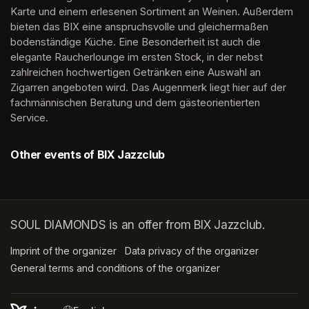
Karte und einem erlesenen Sortiment an Weinen. Außerdem 
bieten das BIX eine anspruchsvolle und gleichermaßen 
bodenständige Küche. Eine Besonderheit ist auch die 
elegante Raucherlounge im ersten Stock, in der nebst 
zahlreichen hochwertigen Getränken eine Auswahl an 
Zigarren angeboten wird. Das Augenmerk liegt hier auf der 
fachmännischen Beratung und dem gästeorientierten 
Service.
Other events of BIX Jazzclub
SOUL DIAMONDS is an offer from BIX Jazzclub.
Imprint of the organizer
(opens in a new tab)
Data privacy of the organizer
(opens in 
General terms and conditions of the organizer
(opens in a new ta