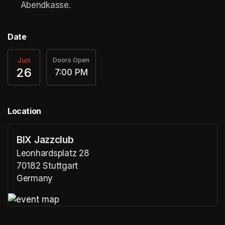
Abendkasse.
Date
Jun
Doors Open
26
7:00 PM
Location
BIX Jazzclub
Leonhardsplatz 28
70182 Stuttgart
Germany
(opens in a new tab)
(opens in a new tab)