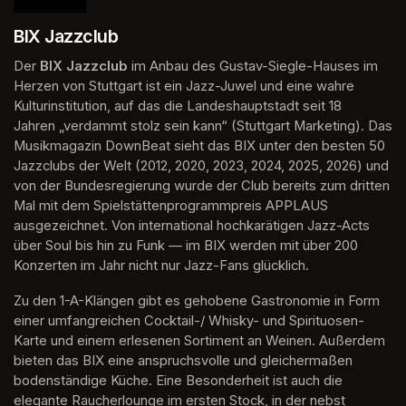
BIX Jazzclub
Der 
BIX Jazzclub
 im Anbau des Gustav-Siegle-Hauses im 
Herzen von Stuttgart ist ein Jazz-Juwel und eine wahre 
Kulturinstitution, auf das die Landeshauptstadt seit 18 
Jahren „verdammt stolz sein kann“ (Stuttgart Marketing). Das 
Musikmagazin DownBeat sieht das BIX unter den besten 50 
Jazzclubs der Welt (2012, 2020, 2023, 2024, 2025, 2026) und 
von der Bundesregierung wurde der Club bereits zum dritten 
Mal mit dem Spielstättenprogrammpreis APPLAUS 
ausgezeichnet. Von international hochkarätigen Jazz-Acts 
über Soul bis hin zu Funk — im BIX werden mit über 200 
Konzerten im Jahr nicht nur Jazz-Fans glücklich.
Zu den 1-A-Klängen gibt es gehobene Gastronomie in Form 
einer umfangreichen Cocktail-/ Whisky- und Spirituosen-
Karte und einem erlesenen Sortiment an Weinen. Außerdem 
bieten das BIX eine anspruchsvolle und gleichermaßen 
bodenständige Küche. Eine Besonderheit ist auch die 
elegante Raucherlounge im ersten Stock, in der nebst 