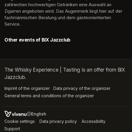
zahlreichen hochwertigen Getränken eine Auswahl an 
Zigarren angeboten wird. Das Augenmerk liegt hier auf der 
fachmännischen Beratung und dem gästeorientierten 
Service.
Other events of BIX Jazzclub
The Whisky Experience | Tasting is an offer from BIX
Jazzclub.
Imprint of the organizer
(opens in a new tab)
Data privacy of the organizer
(opens in 
General terms and conditions of the organizer
(opens in a new ta
SWITCH LANGUAGE
Cookie settings
(opens in a new tab)
Data privacy policy
(opens in a new tab)
Accessibility
(opens in a n
Support
(opens in a new tab)