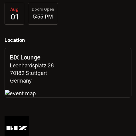
Aug
Doors Open
01
5:55 PM
Location
BIX Lounge
Leonhardsplatz 28
70182 Stuttgart
Germany
(opens in a new tab)
(opens in a new tab)